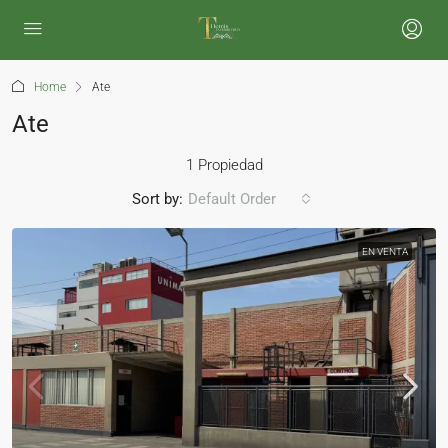
Home
Ate
Ate
1 Propiedad
Sort by:
Default Order
EN VENTA