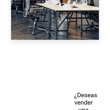
MÁS DETALLES
0 Property
Oficina
02.
¿Porque
¿Deseas
Experiencia
Themis
vender
una