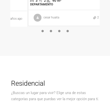
3
2
90
m²
DEPARTAMENTO
3
DEPA
cesar huaita
2 años ago
 ago
Residencial
¿Buscas un lugar para vivir? Elige una de estas
categorías para que puedas ver la mejor opción para tí.