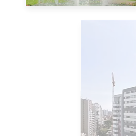
1 Property
Jesus María