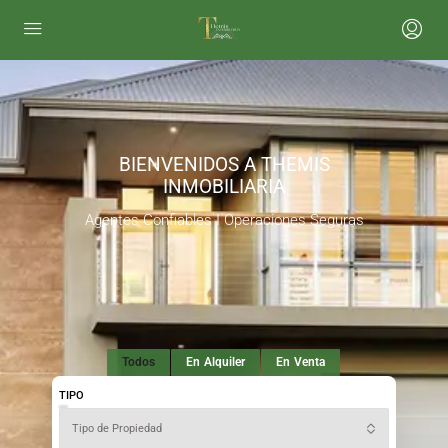
BIENVENIDOS A THEMIS
INMOBILIARIA
Agentes Confiables I Operaciones Seguras
Todos
En Alquiler
En Venta
TIPO
Tipo de Propiedad