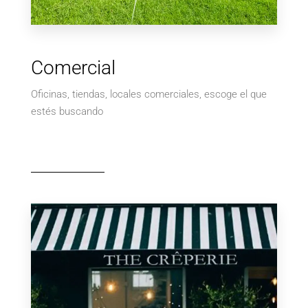
2 Propiedades
Terreno/Lote
Comercial
Oficinas, tiendas, locales comerciales, escoge el que
estés buscando
MÁS DETALLES