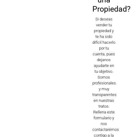
Inmobiliaria
03.
Propiedad?
MÁS DETALLES
es su
Dinamismo
Si deseas
vender tu
mejor
propiedad y
te ha sido
difícil hacerlo
opción?
por tu
cuenta, pues
dejanos
ayudarte en
01.
tu objetivo.
Somos
profesionales
Confianza
y muy
transparentes
en nuestras
tratos.
Rellena este
formulario y
nos
contactarémos
contigo a la