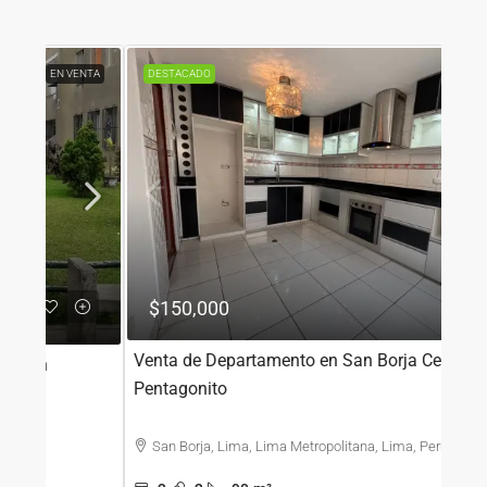
ENTA
DESTACADO
EN VENTA
OFERTA
DES
$150,000
$2
Venta de Departamento en San Borja Cerca Al
Depa
Pentagonito
con 
San Borja, Lima, Lima Metropolitana, Lima, Perú
Av
Metro