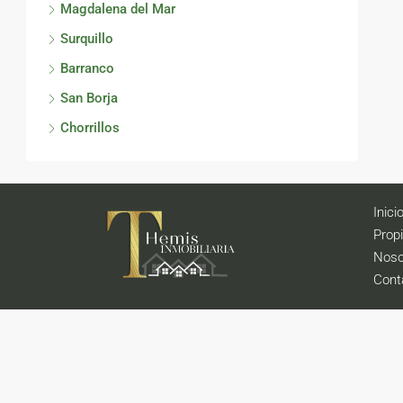
Magdalena del Mar
Surquillo
Barranco
San Borja
Chorrillos
Inici
Prop
Noso
Cont