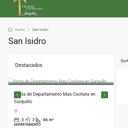
Home
San Isidro
San Isidro
Sort
Destacados
$120,000
Venta de Departamento Mas Cochera en
Surquillo
3
2
66
m²
DEPARTAMENTO