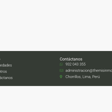
Contáctanos
o
932 043 355
iedades
administracion@themisinmob
tros
Chorrillos, Lima, Perú
áctanos