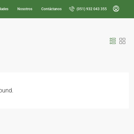
dades
Nosotros
Contáctanos
(051) 932 043 355
found.