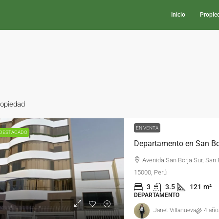
Inicio
Propie
ropiedad
EN VENTA
DESTACADO
Avenida San Borja Sur, San 
15000, Perú
3
3.5
121
m²
DEPARTAMENTO
Janet Villanueva
4 año