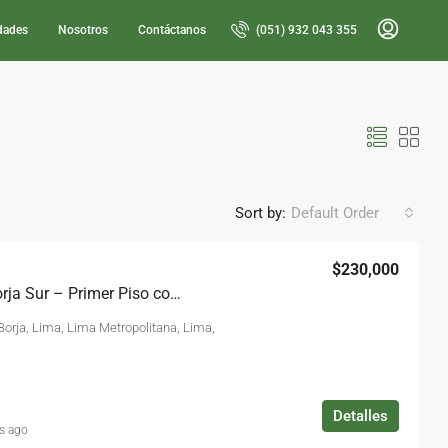
dades
Nosotros
Contáctanos
(051) 932 043 355
Sort by:
Default Order
$230,000
Departamento en San Borja Sur – Primer Piso con Cochera Ocasión
Borja, Lima, Lima Metropolitana, Lima,
Detalles
s ago