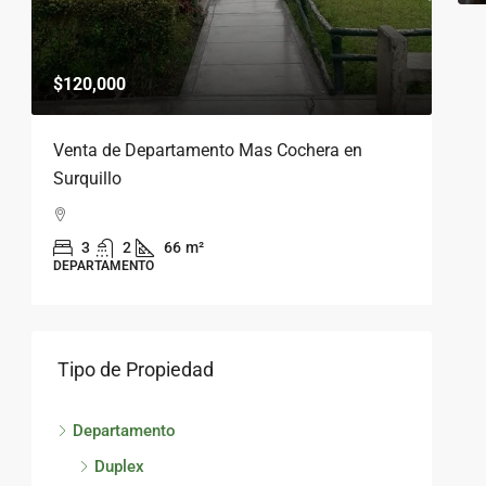
$15
$120,000
Ven
Venta de Departamento Mas Cochera en
Pen
Surquillo
Sa
3
2
66
m²
DEP
DEPARTAMENTO
Tipo de Propiedad
Departamento
Duplex